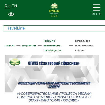
RU
EN
МЕНЮ
TravelLine
КЕЙСЫ ПО
БЕРЕЖЛИВОЕ
—
—
—
ГЛАВНАЯ
ПАЦИЕНТАМ
БЕРЕЖЛИВОМУ
ПРОИЗВОДСТВО.
ПРОИЗВОДСТВУ
КЕЙС №11