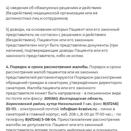
4) сведения об обжалуемых решениях и действиях
(бездействии) медицинской организации или её
должностных лиц и сотрудников;
5) доводы, на основании которых Пациент или его законный
представитель не согласен с решением и действием
(бездействием). Пациентом или его законным
представителем могут быть представлены документы (при
наличии), подтверждающие доводы Пациента или его
законного представителя, либо их копии.
4. Порядок и сроки рассмотрения жалобы.
Порядок и сроки
рассмотрения жалоб пациентов или их законных
представителей регламентируются Порядком рассмотрения
обращений граждан в санатории, утверждённым директором
санатория. Жалоба пациента или его законного
представителя может быть направлена: - в письменном виде
по почте или факсу:
309360, Белгородская область,
Борисовский район, хутор Никольский 1 «а»
, факс
8(47246)
33-111
; - электронной почтой:
info@san-krasivo.ru
; - лично в
санаторий в главный корпус, каб. 208 с_8-00 до 17-00 час.; - по
телефону
8(47246) 5-08-04
. Приостановление рассмотрения
жалобы не допускается. Пациент или его законный
представитель вправе получить информацию и документы,