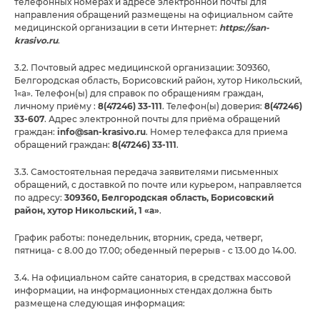
телефонных номерах и адресе электронной почты для
направления обращений размещены на официальном сайте
медицинской организации в сети Интернет:
https://san-
krasivo.ru
.
3.2. Почтовый адрес медицинской организации: 309360,
Белгородская область, Борисовский район, хутор Никольский,
1«а». Телефон(ы) для справок по обращениям граждан,
личному приёму :
8(47246) 33-111
. Телефон(ы) доверия:
8(47246)
33-607
. Адрес электронной почты для приёма обращений
граждан:
info@san-krasivo.ru
. Номер телефакса для приема
обращений граждан:
8(47246) 33-111
.
3.3. Самостоятельная передача заявителями письменных
обращений, с доставкой по почте или курьером, направляется
по адресу:
309360, Белгородская область, Борисовский
район, хутор Никольский, 1 «а»
.
График работы: понедельник, вторник, среда, четверг,
пятница- с 8.00 до 17.00; обеденный перерыв - с 13.00 до 14.00.
3.4. На официальном сайте санатория, в средствах массовой
информации, на информационных стендах должна быть
размещена следующая информация: