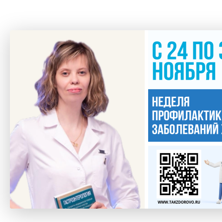
ных
веществ
,
нике
находится
до
остояние