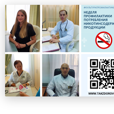
укции
.