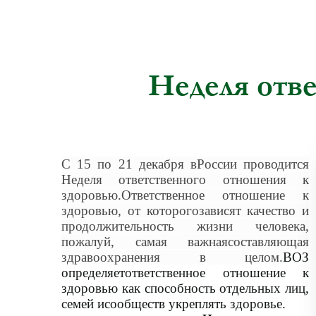
еда быстрого приготовления,
фаст-фуд. Употребляя
такую пищу ежедневно, ваш
организм вряд ли скажет вам
«спасибо». И даже если сейчас вы
Неделя отв
чувствуете себя хорошо, это не
значит, что в будущем здоровье
будет на том же уровне.
3. Если вы решили
придерживаться правил
здорового рациона, вам придется
С 15 по 21 декабря вРоссии проводится
предельно сократить
Неделя ответственного отношения к
потребление следующих
здоровью.
Ответственное отношение к
продуктов:
здоровью, от которогозависят качество и
продолжительность жизни человека,
***Всевозможные сладости
пожалуй, самая важнаясоставляющая
(булочные и кондитерские
здравоохранения в целом.
ВОЗ
изделия, печенье и шоколадные
определяетответственное отношение к
батончики, мороженое).
здоровью как способность отдельных лиц,
***Копченая продукция, консервы,
семей исообществ укреплять здоровье.
жирная, острая, соленая, жареная