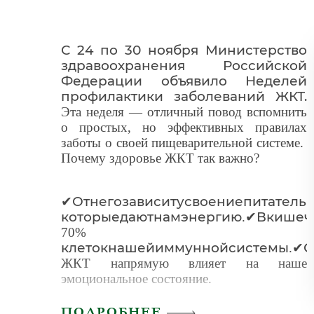
взаимная верность партнёров друг другу.
Несмотря на проводимые глобальные
усилия по преодолению ВИЧ/СПИДа,
число новых заражений остается очень
С 24 по 30 ноября Министерство
высоким.
здравоохранения Российской
Единственный способ борьбы со СПИДом
Федерации объявило Неделей
– профилактика и поддержание своего
профилактики заболеваний ЖКТ.
организма. Необходимо точно знать свой
Эта неделя — отличный повод вспомнить
ВИЧ-статус, чтобы, в случае выявления
о простых, но эффективных правилах
вируса в организме, вовремя начать
заботы о своей пищеварительной системе.
лечение, не доводя до смертельных
Почему здоровье ЖКТ так важно?
последствий. Берегите себя!
От
него
зависит
усвоение
питатель
✔
которые
дают
нам
энергию
В
кишеч
.
✔
70%
клеток
нашей
иммунной
системы
С
.
✔
ЖКТ напрямую влияет на наше
эмоциональное состояние.
Главные правила здоровья желудка и
ПОДРОБНЕЕ